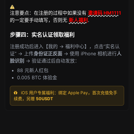
注意要点：在注册的过程中如果没有
邀请码 HM1111
的一定要手动填写，否则无
新人福利
.
步骤四：实名认证领取福利
注册成功后进入【我的 → 福利中心】，点击“实名认
证” → 上传
身份证正反面
→ 使用 iPhone 相机进行
人
脸识别
→ 验证通过后自动发放：
88 元新人红包
0.005 BTC 体验金
iOS 用户专属福利：绑定 Apple Pay，首次充值免手
续费，另赠
50USDT