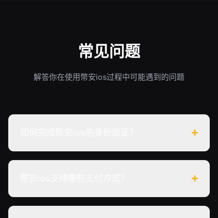
常见问题
解答你在使用幣安ios过程中可能遇到的问题
如何完成幣安ios的身份验证？
幣安ios支持哪些支付方式？