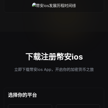
下载注册幣安ios
立即下载幣安ios App，开启你的加密货币之旅
选择你的平台