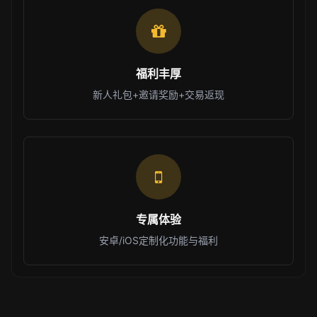
福利丰厚
新人礼包+邀请奖励+交易返现
专属体验
安卓/iOS定制化功能与福利