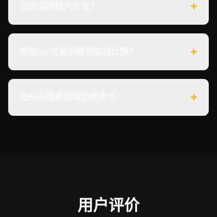
如何保障账户安全？
幣安ios交易手续费如何计算？
如何充值和提现加密货币？
用户评价