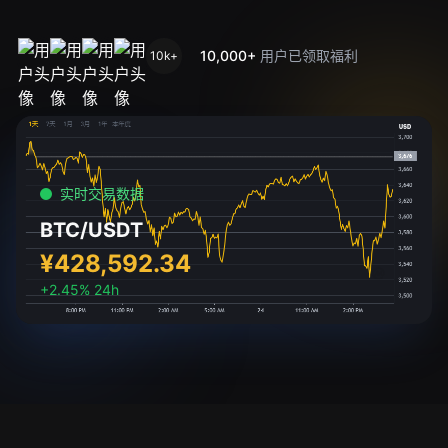
10,000+
用户已领取福利
10k+
实时交易数据
BTC/USDT
¥428,592.34
+2.45% 24h